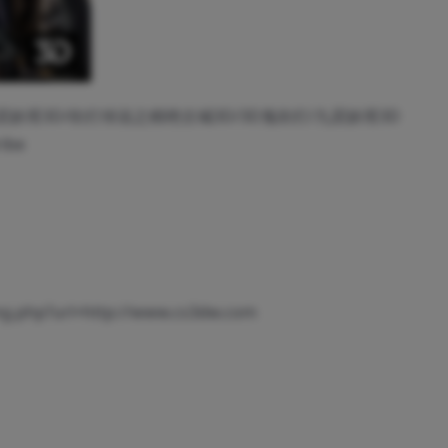
塔3D/吹灯传说之精绝古城3D/3D鬼吹灯/九层妖塔3D
ibe
g.php?url=http://www.cs3dw.com