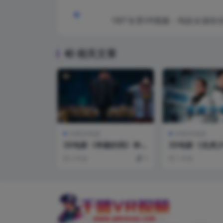
180°全景VR视频：纯欲女孩给
红旗袍美女拜年互动VR全景视频
年快乐漂亮女孩美女 超清8K 08
相关文章
外国3D电影
外国3D电影
3D电影《卑鄙的我》神
3D电影《龙虎
偷奶爸 小黄人电影 左右3
D左右格式分屏
2 年前
5
1 年前
D版
盘 下载