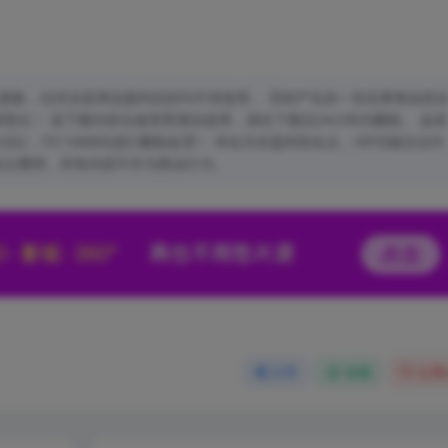
上搜集，任何涉及商业盈利目的均不得使用， 否则产生的一切后果将由您
责任！ 该下载内容仅做宽带测试使用，请在下载后24小时内删除。 如若
：751166800进行删除处理！ 本站为非盈利性站点，VIP功能仅仅作
支出费用，所有内容不作为商业行为。
分享
收藏
点赞