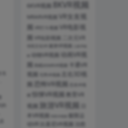
8KVR视频
6KVR视频
VR女友视
MRARVR视频
频
VR电影视
VR打斗视频
频
二次元VR
VR短剧视频
健身VR视频
传统文化VR
儿童VR视
动画VR视
动物VR视频
频
频
卡通VR
助眠ASMRVR视频
古生
视频
左右3D视
宅男VR视频
，
恐怖VR视频
频
恐龙VR视
惊悚VR视频
教育VR
频
唐
旅游VR视频
识的
视频
日
、
本VR视频
极限运
明星VR视频
层
动VR
比基尼VR视频
治愈