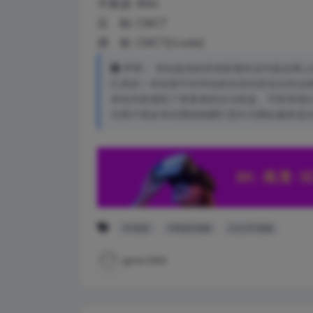
字幕源: Wiki
压 制: CMCT
调 校: CMCT[/code]
声明： 本站提供的所有影视作品均是在网
己承担！本站将不对本站的任何内容负任何法律
本站内容侵犯了原著者的合法权益，可联系我们QQ
为用户喜欢本站赞助捐赠打赏作为网站服务器
3D电影
VR电影视频
左右3D视频
qmvr360