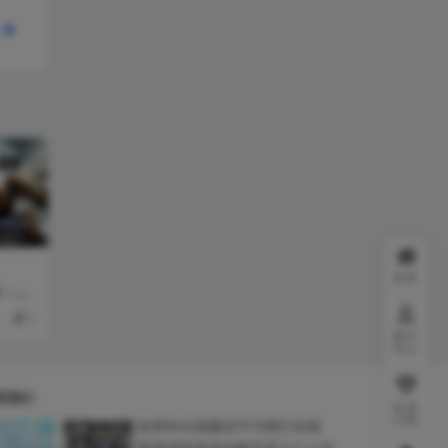
首页
5：最
左右
5
用户
中心
系我们
会员
介绍
如有BUG或建议可与我们在线
联系或登录本站账号进入个人中