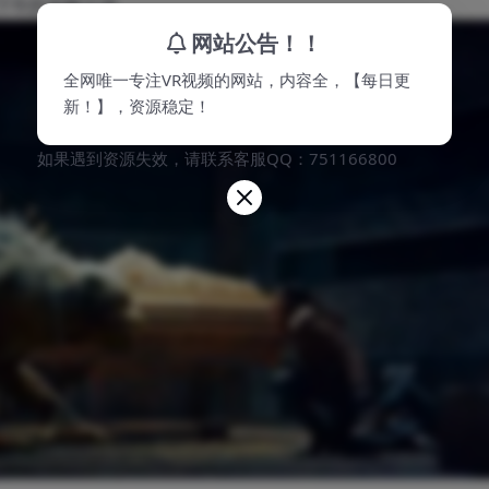
千年的未解之谜
网站公告！！
全网唯一专注VR视频的网站，内容全，【每日更
新！】，资源稳定！
如果遇到资源失效，请联系客服QQ：751166800