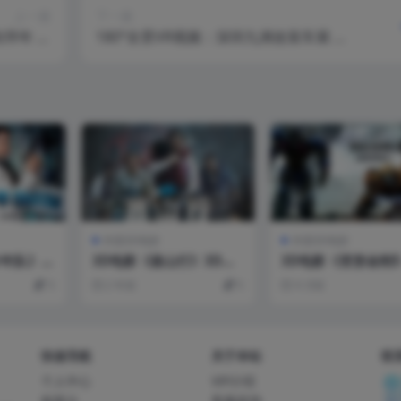
上一篇
下一篇
你拜年 大
180°全景VR视频：深圳九洲改装车展 小
下载 新
狐狸车模VR全景360车展模特美女 8K超
15-01
清 1003-24
外国3D电影
外国3D电影
少年队》3
3D电影《釜山行》3D左
3D电影《变形金刚
版 高清网
右格式 丧尸3D电影 网盘
后的骑士》3D 电影
5
2 年前
5
9 月前
下载
格式1080P
快速导航
关于本站
联
个人中心
VIP介绍
标签云
客服咨询