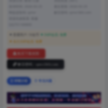
资源分类:
教育/儿童
浏览热度: (401)
发布时间: 2026-03-25
最近更新: 2026-03-25
网盘提取码: qmvr
解压密码: qmvr360.com
资源失效联系: 客服
QQ751166800
普通用户:
10金币
SVIP会员:
免费
永久SVIP会员:
免费
购买下载权限
解压密码：qmvr360.com
详情介绍
常见问题