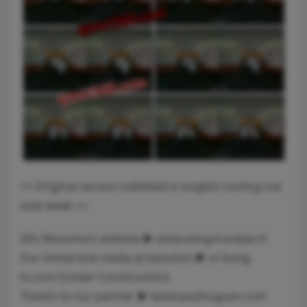
== Original version subtitled in english coming out
next week ==
Sifu Massimo’s website ► www.wingchundao.fr
Our immersive media production ► vr-kung-
fu.com (Under Construction)
Thanks to our partner ► www.wushuguan.com