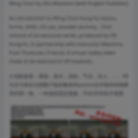
Wing Chun by Sifu Massimo [with English Subtitles]
An introduction to Wing Chun Kung Fu: basics,
forms, drills, chi sao, wooden dummy… First
volume of an exclusive series, produced by VR-
Kung-Fu, in partnership with instructor Massimo,
from Toulouse ( France). A virtual reality video
made to be watched in VR headsets.
介绍咏春拳：基础，形式，演练，气功，木人。。。VR
功夫与来自法国图卢兹的教练Massimo合作制作的独家
系列第一卷。一种虚拟现实视频，可在VR耳机中观看。