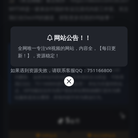
🎥 《再见蝴蝶》幕后制作：https://deovr.com/2lc2o7
MYTXR是一家来自中国的专业沉浸式内容工作室。关注
我们在DeoVR的频道，获取更多优质的VR故事！
网站公告！！
全网唯一专注VR视频的网站，内容全，【每日更
声明： 本站提供的所有影视作品均是在网上搜集，任
新！】，资源稳定！
何涉及商业盈利目的均不得使用， 否则产生的一切后果将
由您自己承担！本站将不对本站的任何内容负任何法律责
任！ 该下载内容仅做宽带测试使用，请在下载后24小时
如果遇到资源失效，请联系客服QQ：751166800
内删除。 如若本站内容侵犯了原著者的合法权益，可联系
我们QQ：751166800进行删除处理！ 本站为非盈利性站
点，VIP功能仅仅作为用户喜欢本站赞助捐赠打赏作为网
站服务器支出费用，所有内容不作为商业行为。
下载
5
金币
SVIP会员
永久SVIP会员