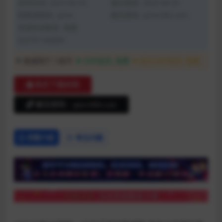
发布时间: 2025-06-03
最近更新: 2025-06-03
网盘提取码: qmvr
解压密码: qmvr360.com
资源失效联系: 客服
QQ751166800
普通用户:
5金币
SVIP会员:
免费
永久SVIP会员:
免费
购买下载权限
解压密码：qmvr360.com
详情介绍
常见问题