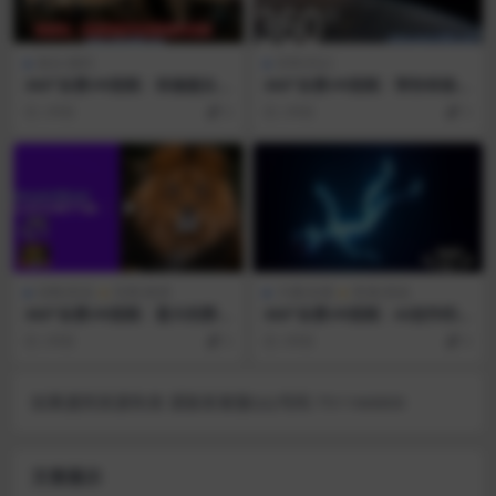
美女/福利
恐怖/科幻
360°全景VR视频：体操服女学
360°全景VR视频：带你体验国
生在深圳书店看书VR美丽女孩
际空间站的一天全景视角太空
2年前
0
2年前
5
女大学生全景视频 超清8K 04
站VR空间站 超清4K 0501-02
18-04
动物/恐龙
风景/旅游
卡通/动漫
表演/其他
360°全景VR视频：意大利野生
360°全景VR视频：AI创作的
动物园自驾旅行VR全景动物园
音乐也太好听了_超清 4K
2年前
5
3年前
0
旅游 超清8K 1117-14
如果遇到资源失效 请联系客服QQ号码 751166800
文章展示