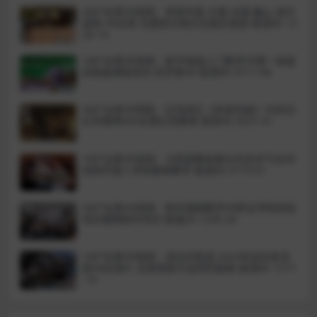
360°全景VR视频：参观中国 大理 古镇 巍山 清代
庭院 VR全景 古建筑文物文化景区旅游 超清8K 12
26-14
180°全景VR视频：新手瑜伽入门教学VR第一级虚
拟瑜伽课程培训 初学者VR 超清8K 0717-08
360°全景VR短剧：红色回忆《有盐同咸》VR抗日
红军精神360全景红色教育 超清4K 0531-01
180°全景VR视频：马西莫教咏春功夫武术气功VR
视频外国人学咏春拳教学 超清8K 0119-01
360°全景VR视频：制作蛋糕教学VR职业学院烘焙
培训蛋糕制作培训 普通2K 1230-20
180°全景VR视频：进化的奇迹-2024年加拉帕戈
斯VR纪录片 全景探索大自然的秘密 超清8K 1217
-10