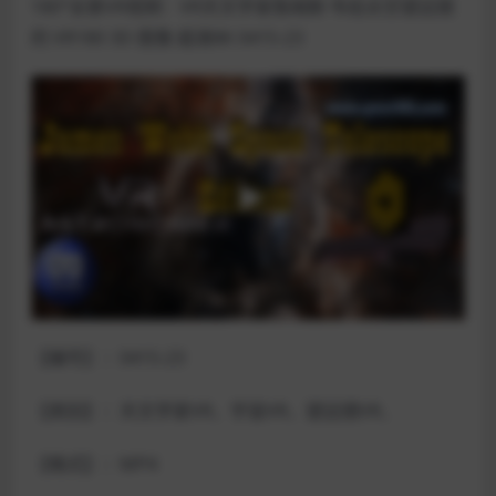
180°全景VR视频：VR天文学家詹姆斯·韦伯太空望远镜
的 VR180 3D 图像 超清8K 0415-23
【编号】：0415-23
【类别】：天文学家VR、宇宙VR、望远镜VR、
【格式】：MP4