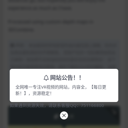
distances go, but hopefully you will enjoy the
experience as much as I have.
Processed using custom depth maps in
3DCombine.
声明： 本站提供的所有影视作品均是在网上搜集，任何涉
及商业盈利目的均不得使用， 否则产生的一切后果将由您自
己承担！本站将不对本站的任何内容负任何法律责任！ 该下
载内容仅做宽带测试使用，请在下载后24小时内删除。 如若
本站内容侵犯了原著者的合法权益，可联系我们QQ：
网站公告！！
751166800进行删除处理！ 本站为非盈利性站点，VIP功能
全网唯一专注VR视频的网站，内容全，【每日更
仅仅作为用户喜欢本站赞助捐赠打赏作为网站服务器支出费
新！】，资源稳定！
用，所有内容不作为商业行为。
如果遇到资源失效，请联系客服QQ：751166800
下载
5
金币