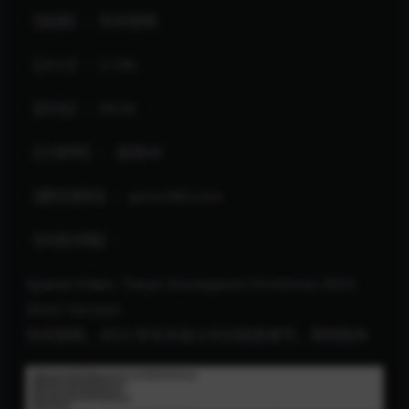
【画面】：空间视频
【大小】：2.14G
【时长】：59:50
【分辨率】： 超清4K
【解压密码】：qmvr360.com
【内容详情】：
Spatial Video. Tokyo Disneyland Christmas 2023.
Short Version
空间视频。2023 年东京迪士尼乐园圣诞节。简短版本