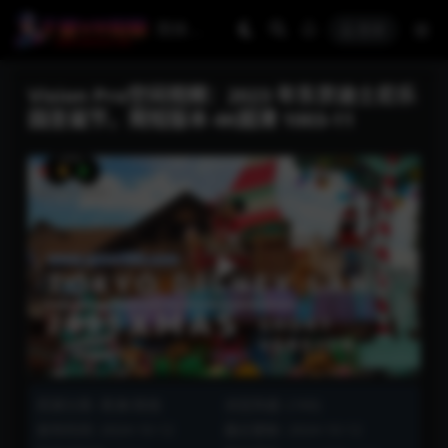
登录
Vision Pro空间视频：2023 年东京迪士尼乐
园圣诞节，简短版本 4K超清 1003-11
资源分类:
表演/其他
浏览热度: (160)
发布时间: 2024-10-12
最近更新: 2024-10-12