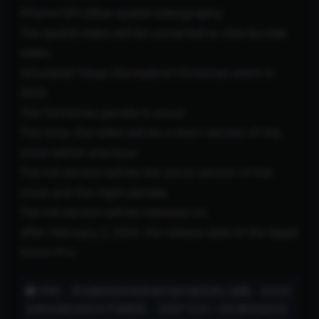
iPhone15ProMax spatial videography.
The spatial video will be converted to side-by-side
video.
Simulated Tokyo Disneyland Christmas event in
2023.
The Christmas parade is uncut.
This time, the video will be a short version of the
show within one hour.
The full version will be the uncut version of the
show and the night parade.
The full version will be released on,
after February 2, 2024, the release date of the Apple
Vision Pro.
声明： 本站提供的所有影视作品均是在网上搜集，任何涉
及商业盈利目的均不得使用， 否则产生的一切后果将由您自