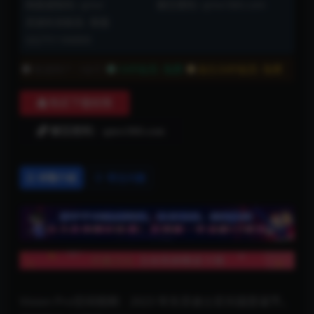
网盘提取码: qmvr
解压密码: qmvr360.com
资源失效联系: 客服
QQ751166800
普通用户:
5金币
SVIP会员:
免费
永久SVIP会员:
免费
购买下载权限
解压密码：qmvr360.com
详情介绍
常见问题
Vision Pro空间视频：2023 年东京迪士尼乐园圣诞节，