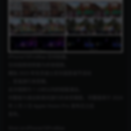
iPhone15ProMax 空间拍摄，
空间视频将转换为并排视频，
模拟 2023 年东京迪士尼乐园圣诞节活动
，圣诞游行未剪辑，
这次视频为 1 小时以内的短版演出，
完整版为演出和夜间游行的未剪辑版，完整版将于 2024
年 2 月 2 日 Apple Vision Pro 发布日之后
发布。
Shot on:iPhone15ProMax