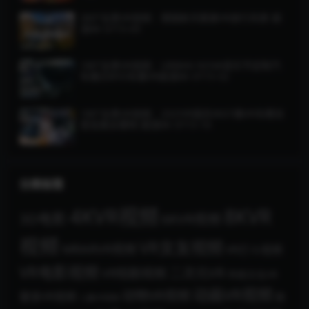
360°全景VR视频：德国新天鹅堡VR旅行风景 超
清8K 0715-05
180°全景VR视频：URBAN NOVA音乐节定制汽
车展示BYD车展VR超清8K 0715-52
180°全景VR视频：2025中国苏州GT展VR车模肖
思佳美女模特 超清8K 0715-16
分类标签
4KVR视频
8KVR
3D电影
6KVR视频
视频
VR女友视频
MRARVR视频
VR打斗视频
VR电影视频
二次元VR
VR短剧视频
传统文化VR
动画VR视频
动物VR视频
健身VR视频
助
儿童VR视频