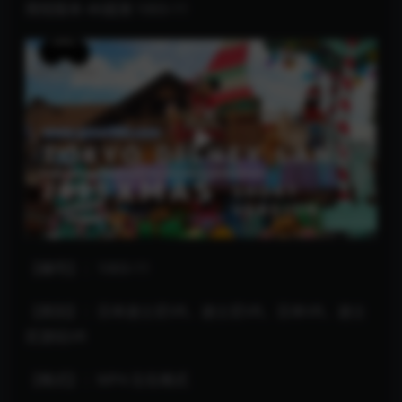
简短版本 4K超清 1003-11
【编号】：1003-11
【类别】：日本迪士尼VR、迪士尼VR、日本VR、迪士
尼游玩VR
【格式】：MP4 左右格式