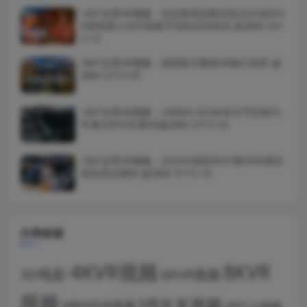
180°全景VR视频：在拉斯维加斯庆祝2024龙年V
R美国唐人街中国春节传统活动表演 超清8K 031
2-12
360°全景VR视频：德国新天鹅堡VR旅行风景 超
清8K 0715-05
180°全景VR视频：URBAN NOVA音乐节定制汽
车展示BYD车展VR超清8K 0715-52
180°全景VR视频：2025中国苏州GT展VR车模肖
思佳美女模特 超清8K 0715-16
分类标签
4KVR视频
8KVR
3D电影
6KVR视频
视频
VR女友视频
MRARVR视频
VR打斗视频