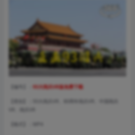
【编号】：
93大阅兵VR版免费下载
【类别】：93大阅兵VR、80周年阅兵VR、中国阅兵
VR、阅兵VR
【格式】：MP4