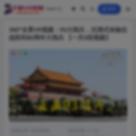
登录
360°全景VR视频：93大阅兵，沉浸式体验抗
战胜利80周年大阅兵 【一共5段视频】
资源分类:
表演/其他
浏览热度: (1.1K)