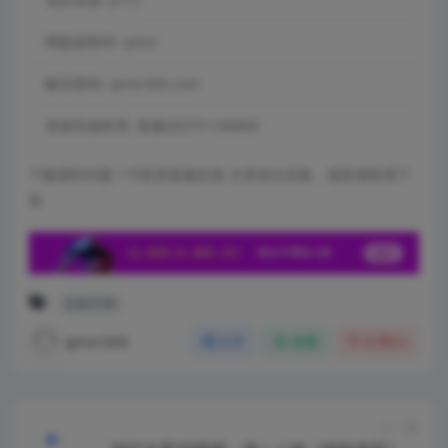
网盘提取码:
qmvr
解压密码:
qmvr360.com
资源失效联系:
客服QQ751166800
下载遇到问题？可联系客服反馈 文章来自采集，侵权请联系下
架
纪录片VR
qmvr360
分享
收藏
点赞(
0
)
上一篇