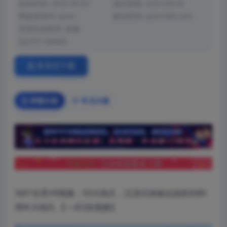
发布时间: 2025-09-03
最近更新: 2025-09-03
网盘提取码: qmvr
解压密码: qmvr360.com
资源失效联系: 客服
QQ751166800
登录后下载
详情介绍
常见问题
360°全景VR视频：93大阅兵，沉浸式体验抗战胜利80
周年大阅兵 【一共5段视频】