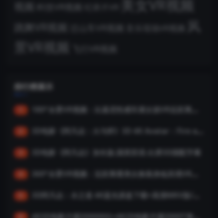
美女VR视频
视频
科技VR视频
纪录片VR
风
跳舞VR视频
过山车VR视频
音乐现场VR视频
景VR视频
飞行VR视频
排行榜展示
180°全景VR视频：比基尼性感车展女孩VR近距离观看车展泳衣美女跳舞全景视频 超清8K 1215-08
1
3D电影《阿凡达：火与烬》3D 4K Avatar：Fire and Ash 3D 左右格式 高清4K 电影 下载
2
3D电影《阿凡达》加长版.国英双语.出屏3D国配字幕
3
360°全景VR视频：近距离看美女换装身临其境VR全景美女更衣间换衣服性感韩国女孩少女VR 超清4K 1205-16
4
3D阿凡达：水之道 4K蓝光原盘下载+高清MKV版/阿凡达2 3D/ 阿凡达2：水之道3D / Avatar 2 2022 Avatar: The Way of Water 3D
5
4K3D电影片源200000G+4K2D电影片源2000T资源百度网盘下载
6