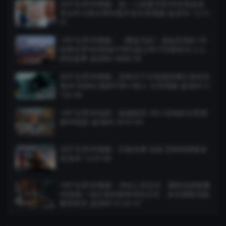
360°全景VR视频：第一人称看牙医VR外国金发
美女护士医生帮你看牙齿全景视频 超清5K 1215-
01
180°全景VR视频：《重返无处》身临其境的 VR
故事全景360体验中世纪战士终于回家的令人心
碎的故事 超清8K 0808-09
360°全景VR视频：恐怖贞子在电视里爬出来的女
鬼VR 惊悚女鬼惊吓胆小慎入 全景视频 超清6K 0
720-06
180°全景VR短剧：超越面具-VR小说电影全景视
频VR电影 超清8K 0416-04
360°全景VR视频：巨鲨来袭 动画 恐怖惊悚鲨鱼
高清4K 1225-08
180°全景VR视频：净化心灵仪式，驱除负面能量
VR体验一场古老的精神净化仪式，旨在驱散负能
量和邪灵 超清8K 0120-37