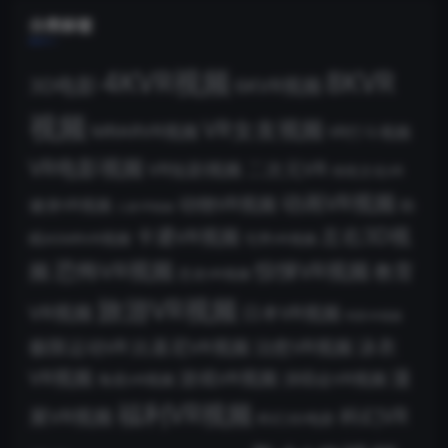
分类标签
4KVR视频
8KVR
3D电影
6KVR视频
视频
VR女友视频
MRARVR视频
VR打斗视频
VR电影视频
二次元VR
VR短剧视频
传统文化VR
动画VR视频
动物VR视频
健身VR视频
助
儿童VR视频
卡通VR视频
左右3D视
眠ASMRVR视频
宅男VR视频
恐怖VR视频
惊悚VR视频
频
教育
恐龙VR视频
旅游VR视频
VR视频
日本VR视频
明星VR视频
泳衣
极限运动VR
比基尼VR视频
治愈VR视频
VR视频
漫
游戏VR视频
演唱会VR视频
海底VR视频
福利VR视频
科幻VR
展VR视频
科幻3D电影