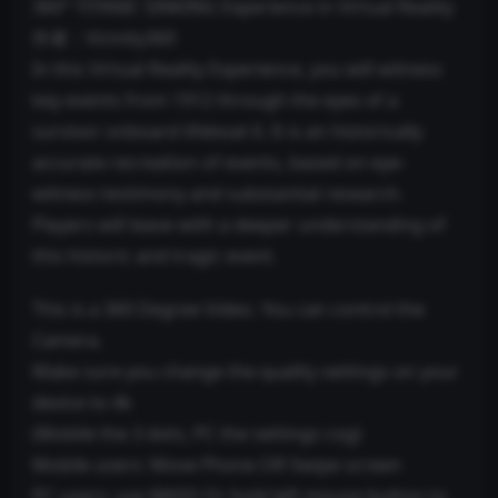
360° TITANIC SINKING Experience in Virtual Reality
作者：Vicinity360
In this Virtual Reality Experience, you will witness
key events from 1912 through the eyes of a
survivor onboard lifeboat 6. It is an historically
accurate recreation of events, based on eye-
witness testimony and substantial research.
Players will leave with a deeper understanding of
this historic and tragic event.
This is a 360 Degree Video. You can control the
Camera.
Make sure you change the quality settings on your
device to 4k
(Mobile the 3 dots, PC the settings cog)
Mobile users: Move Phone OR Swipe screen
PC users: use WASD Or hold left mouse button to