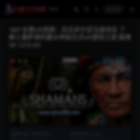
登录
180°全景VR视频：厄瓜多尔亚马逊深处 了
解土著萨满死藤水神秘仪式VR冒险之旅 超清
5K 1215-03
资源分类:
恐怖/科幻
浏览热度: (216)