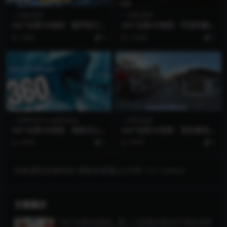
风景/旅游
风景/旅游
360°全景VR视频：俄罗斯贝加
360°全景VR视频：环游西藏V
尔湖神奇的冰360全景航拍冰
R全景视频-阿里篇VR西藏旅游
3月前
5
10月前
5
湖 超清8K 1115-20
风景VR 超清8K 1205-12
恐怖/科幻
极限/运动
风景/旅游
360°全景VR视频：海怪过山车
360°全景VR视频：游览嵊泗县
VR海底逃生刺激过山车_超清
列岛风景名胜区旅游VR景区宣
3年前
5
3年前
5
4K 1024-08
传片 超清4K 1205-10
如果遇到资源失效 请联系客服QQ号码 751166800
文章展示
360°全景VR视频：第一人称看牙医VR外国金发美