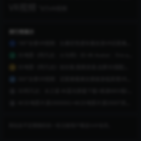
VR视频
飞行VR视频
排行榜展示
180°全景VR视频：比基尼性感车展女孩VR近距离观看车展泳衣美女跳舞全景视频 超清8K 1215-08
1
3D电影《阿凡达：火与烬》3D 4K Avatar：Fire and Ash 3D 左右格式 高清4K 电影 下载
2
3D电影《阿凡达》加长版.国英双语.出屏3D国配字幕
3
360°全景VR视频：近距离看美女换装身临其境VR全景美女更衣间换衣服性感韩国女孩少女VR 超清4K 1205-16
4
3D阿凡达：水之道 4K蓝光原盘下载+高清MKV版/阿凡达2 3D/ 阿凡达2：水之道3D / Avatar 2 2022 Avatar: The Way of Water 3D
5
4K3D电影片源200000G+4K2D电影片源2000T资源百度网盘下载
6
网站会不定期随机给一些注册用户赠送SVIP会员。