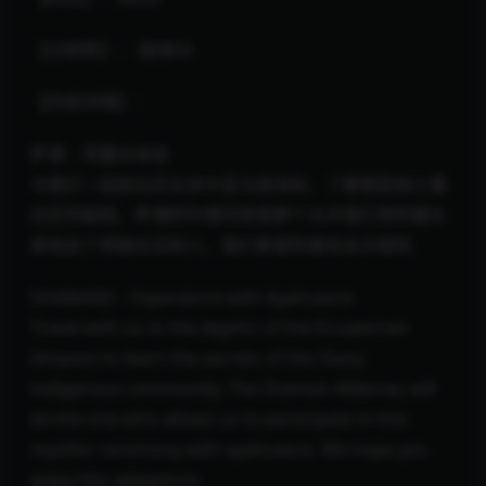
【分辨率】： 超清5K
【内容详情】：
萨满 – 死藤水体验
与我们一起前往厄瓜多尔亚马逊深处，了解锡亚纳土著
社区的秘密。萨满阿尔德玛将是那个允许我们用死藤水
参加这个神秘仪式的人。我们希望您喜欢这次冒险
SHAMANS – Experience with Ayahuasca
Travel with us to the depths of the Ecuadorian
Amazon to learn the secrets of the Siana
indigenous community. The Shaman Aldemar, will
be the one who allows us to participate in this
mysthic ceremony with ayahuasca. We hope you
enjoy this adventure