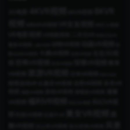
4KVR视频
8KVR
3D电影
6KVR视频
视频
VR女友视频
MRARVR视频
VR打斗视频
VR电影视频
二次元VR
VR短剧视频
传统文化VR
动画VR视频
动物VR视频
健身VR视频
助
儿童VR视频
卡通VR视频
左右3D视
眠ASMRVR视频
宅男VR视频
恐怖VR视频
惊悚VR视频
频
教育
恐龙VR视频
旅游VR视频
VR视频
日本VR视频
明星VR视频
泳衣VR
极限运动VR
比基尼VR视频
治愈VR视频
视频
漫展
游戏VR视频
演唱会VR视频
海底VR视频
福利VR视频
科幻VR视
VR视频
科幻3D电影
美女VR视频
频
跳
科技VR视频
纪录片VR
风景
舞VR视频
过山车VR视频
音乐现场VR视频