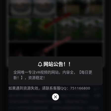
网站公告！！
全网唯一专注VR视频的网站，内容全，【每日更
声明： 本站提供的所有影视作品均是在网上搜集，任何涉
新！】，资源稳定！
及商业盈利目的均不得使用， 否则产生的一切后果将由您自
如果遇到资源失效，请联系客服QQ：751166800
己承担！本站将不对本站的任何内容负任何法律责任！ 该下
载内容仅做宽带测试使用，请在下载后24小时内删除。 如若
本站内容侵犯了原著者的合法权益，可联系我们QQ：
751166800进行删除处理！ 本站为非盈利性站点，VIP功能