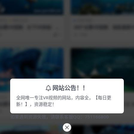
/恐龙
极限/运动
风景/旅游
°全景VR视频：水下VR体验：与
360°全景VR视频：海底漫游V
共游 沉浸式潜水观看鲨鱼8K36
引擎建模 虚拟现实全景360视
前
5
7月前
底世界 超清8K 0120-34
清8K 0724-04
网站公告！！
全网唯一专注VR视频的网站，内容全，【每日更
/恐龙
动物/恐龙
恐怖/科幻
新！】，资源稳定！
°全景VR视频：深海巨兽海底生
180°全景3D视频：鲨鱼之王 3
普VR海洋鱼类全景视频 超清4K
告片 超清8K 0112-17
前
5
2年前
-03
如果遇到资源失效，请联系客服QQ：751166800