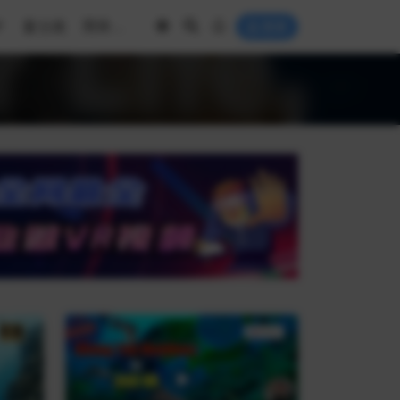
P
分类
登录