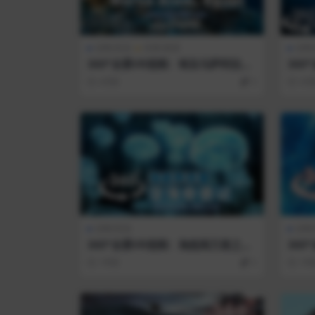
动物/恐龙
风景/旅游
动物
360°全景VR视频：埃及马萨阿拉姆
360
的水下生活VR全景埃及海滩旅游潜
鲸鲨
4月前
5
5月
水 VR水底世界 超清8K 0719-05
0°水
动物/恐龙
动物
360°全景VR视频：海底两万里之深
360
海奇遇记 走吧 我们一起去抓水母VR
物科
1年前
5
1年
神秘海底海洋生物 超清4K 0112-05
0112