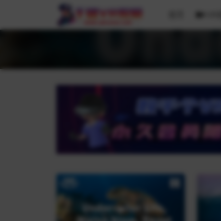
首页
VR