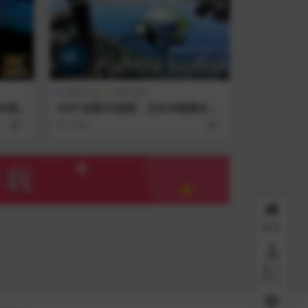
极限/运动
风景/旅游
AR视
360°全景VR视频：日本冲绳潜水VR
在房间
海底珊瑚礁蝙蝠鱼海洋水下观察全景
5
2年前
5
0-01
VR 超清6K 0809-08
首页
用户
中心