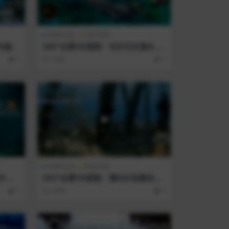
极限/运动
风景/旅游
R虚幻
360°全景VR视频：马尔代夫潜水 未
频 超
知区域VR马尔代夫海底世界 潜水爱
5
1年前
5
好者 高清4K 0621-15
极限/运动
表演/其他
D 预
360°全景VR视频：博内尔岛著名盐
码头下方 40 英尺处 8K-360-3D 全
5
2年前
5
景VR视频 潜水海底世界 超清8K 12
16-14