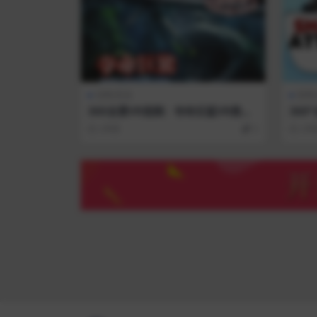
动物/恐龙
极限
360全景VR视频：夺命巨鲨VR救命
360
呀 我被鲨鱼包围了 全景视频 清晰4K
鱼袭
2年前
5
2年
1216-06
0巨齿