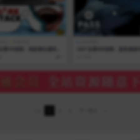
/运动
表演/其他
ARMR视频
°全景VR视频：海底潜水遇到鲨
360°全景MR视频：鲨鱼通道
击VR与大白鲨极限竞速全景36
频 VR欣赏令人惊叹的锤头鲨
前
5
2年前
鲨 超清6K 1125-02
里游动的 3D 动画 超清8K 091
1/3
1
2
3
下一页
»