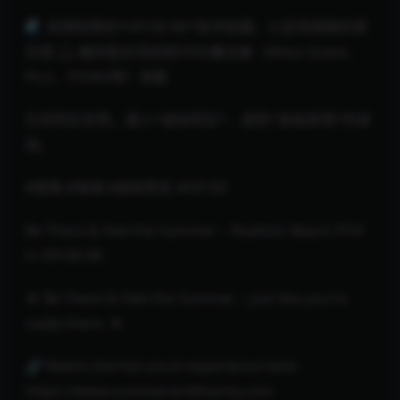
🌊 采用惊艳的*VR180 8K*技术拍摄，以呈现极致的真
实感 🎧 最好配合耳机和VR头戴设备（Meta Quest、
Pico、PSVR2等）观看
忘却现实世界。遁入*虚拟现实*，感受*身临其境*的体
验。
#视角 #海滩 #虚拟现实 #VR180
Be There & Feel the Summer – Realistic Beach POV
in VR180 8K
☀️ Be There & Feel the Summer – just like you’re
really there. ☀️
🔗 Watch the full uncut experience here:
https://www.summerandthecity.com