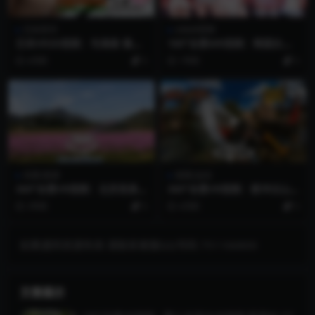
日本系列
ARMR视频
日本VR3D视频：鸟海香 番号
180°全景MR视频：韩国女团
PDS025 超清日本VR全景视频
热舞MR女子组合VR虚拟现实
4月前
5
1年前
5
下载 8.78G
视频 超清8K 0325-18
风景/旅游
极限/运动
360°全景VR视频：北京圣泉山
360°全景VR视频：俯冲过山车
旅游VR北京之旅行 超清4K 11
惊心动魄游乐场VR尖叫过山车
3年前
5
4月前
5
29-03
疯狂体验乐园极限运动 超清6
K 0724-08
如果遇到资源失效 请联系客服QQ号码 751166800
文章展示