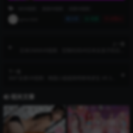
8KVR视频
旅游VR视频
风景VR视频
qmvr360
分享
收藏
点赞(
0
)
上一篇
日本DMMVR视频：空隙时间VR日本女孩子的日常
生活 番号FAPL039 泳装比基尼VR
下一篇
360°全景VR视频：韩国小姐姐网吧绝地求生 VR 36
0° 电竞美女第一人称 清晰4K 1225-16
相关文章