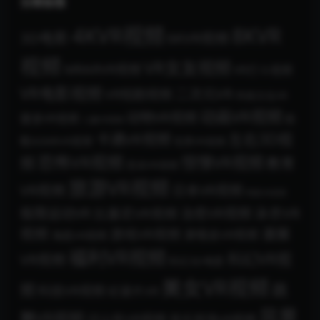
分类标签
4KVR视频
8KVR
3D电影
6KVR视频
视频
VR女友视频
MRARVR视频
VR打斗视频
VR电影视频
二次元VR
VR短剧视频
传统文化VR
动画VR视频
动物VR视频
健身VR视频
助
儿童VR视频
卡通VR视频
左右3D视
眠ASMRVR视频
宅男VR视频
恐怖VR视频
惊悚VR视频
频
教育
恐龙VR视频
旅游VR视频
VR视频
日本VR视频
明星VR视频
泳衣VR
极限运动VR
比基尼VR视频
治愈VR视频
视频
漫展
游戏VR视频
演唱会VR视频
海底VR视频
福利VR视频
科幻VR视
VR视频
科幻3D电影
美女VR视频
频
跳
科技VR视频
纪录片VR
风景
舞VR视频
过山车VR视频
音乐现场VR视频