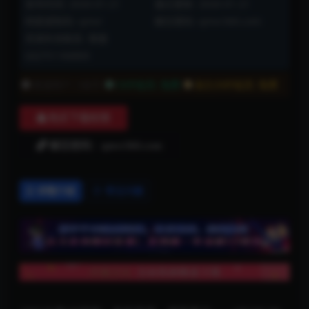
发布时间: 2026-01-21
最近更新: 2026-01-21
网盘提取码: qmvr
解压密码: qmvr360.com
资源失效联系: 客服
QQ751166800
普通用户:
5金币
SVIP会员:
免费
永久SVIP会员:
免费
购买下载权限
解压密码：qmvr360.com
详情介绍
常见问题