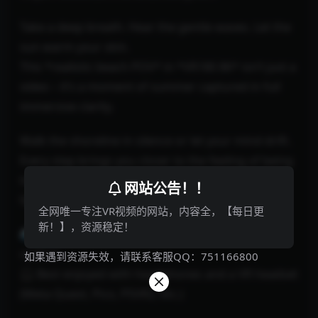
Take a deep breath. Hear the gentle waves. Let the
sun warm your skin.
This *realistic beach POV* in *VR180 8K* isn’t just a
video – it’s a moment of summer captured in full
immersive clarity.
Walk the shoreline in silence or let your mind drift.
Every step brings you closer to the feeling of being
truly present – barefoot in the sand, wind in your
网站公告！！
face, surrounded by light and air.
全网唯一专注VR视频的网站，内容全，【每日更
新！】，资源稳定！
🌊 Shot in stunning *VR180 8K* for maximum
realism
如果遇到资源失效，请联系客服QQ：751166800
🎧 Best enjoyed with headphones and a VR headset
(Meta Quest, Pico, PSVR2, etc.)