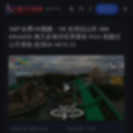
登录
180°全景VR视频：VR 史诗过山车 360
KRAKEN 奥兰多海洋世界乘坐 POV 刺激过
山车冒险 超清6K 0815-22
资源分类:
极限/运动
浏览热度: (258)