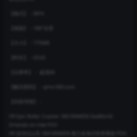
【格式】：MP4
【画面】：180°全景
【大小】：775MB
【时长】：03:42
【分辨率】： 超清6K
【解压密码】：qmvr360.com
【内容详情】：
VR Epic Roller Coaster 360 KRAKEN SeaWorld
Orlando on-ride POV
VR 史诗过山车 360 KRAKEN 奥兰多海洋世界乘坐 POV