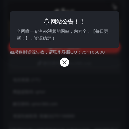
下载
5
金币
网站公告！！
SVIP会员
永久SVIP会员
免费
免费
全网唯一专注VR视频的网站，内容全，【每日更
新！】，资源稳定！
购买下载权限
如果遇到资源失效，请联系客服QQ：751166800
解压密码：qmvr360.com
包含资源:
(1个)
网盘提取码:
qmvr
解压密码:
qmvr360.com
资源失效联系:
客服QQ751166800