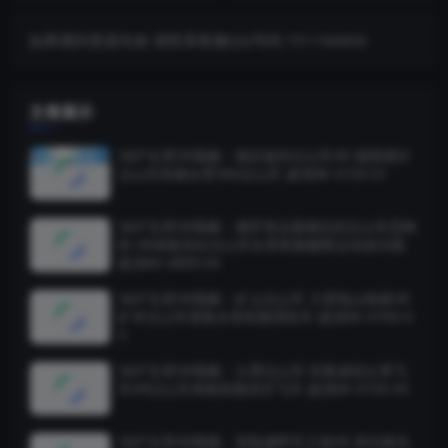
8-03
如果遇到资源失效 请联系客服QQ号码 751166800
文章展示
360°全景VR视频：疯狂旋转过山车VR 德国潮汐
过山车刺激全景360过山车 超清8K 0720-01
360°全景VR视频：佛罗里达最疯狂的过山车恐怖
的 VR体验混合过山车全景刺激极限运动游乐园
超清6K 0809-04
360°全景VR视频：矿山过山车 大雷电山铁路VR
矿井过山车冒险全景刺激滑轨车 超清6K 0709-0
3
360°全景VR视频：云霄过山车 经典虚拟云霄飞
车VR过山车体验刺激高空飞车 超清6K 0720-03
360°全景VR视频：冒险越野车之旅VR 库拉索岛