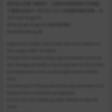
感觉自己仿佛飞越城市，从奇妙的角度探索它的美丽。
不要错过这段于 2023 年 4 月 8 日拍摄的精彩视频。00
:00 Oude Singel St
00:50 Oude Singel St 的运河和地标
03:36 Marebrug 桥
Experience Leiden City Center like never before in
this unique 360° VR video!
Filmed from above using high-resolution cameras,
this footage provides a stunning view of the streets
and landmarks from Oude Singel street to Mare
Kerk.
Feel like you\’re flying above the city and explore its
beauty from a fantastic perspective.
Don\’t miss this amazing video filmed on April 8,
2023.