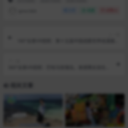
6KVR视频
旅游VR视频
风景VR视频
qmvr360
分享
收藏
点赞(
0
)
上一篇
180°全景VR视频：第十五届中国成都世界线漫展co
s女孩VR二次元美女 超清8K 0621-20
下一篇
360°全景VR视频：巴哈马玫瑰岛，奥德赛女孩在练
瑜伽VR泳衣女孩 超清6K 0621-01
相关文章