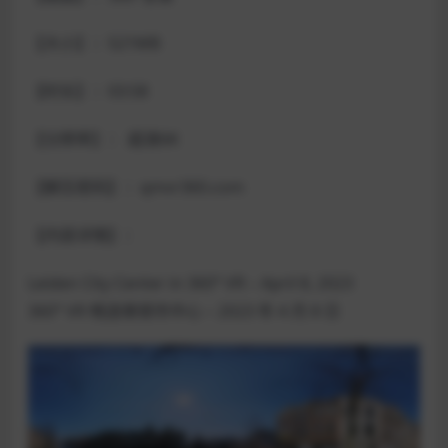
【大小】：521MB
【时长】：03:58
【分辨率】： 超清6K
【解压密码】：qmvr360.com
【内容详情】：
Leiden City Center in 360° VR – April 8, 2023
360° VR 畅游莱顿市中心 – 2023 年 4 月 8 日