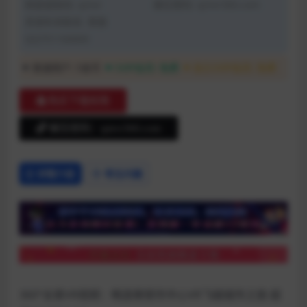
网盘提取码: qmvr
解压密码: qmvr360.com
资源失效联系: 客服
QQ751166800
普通用户:
5金币
SVIP会员:
免费
永久SVIP会员:
免费
购买下载权限
解压密码：qmvr360.com
详情介绍
常见问题
360°全景VR视频：畅游莱顿市中心VR飞越城市之旅 超