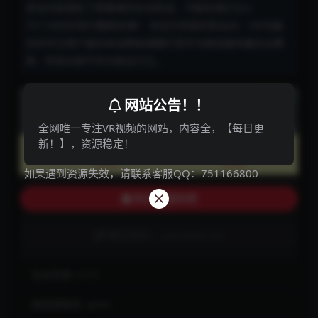
本站内容侵犯了原著者的合法权益，可联系我们QQ：
751166800进行删除处理！ 本站为非盈利性站点，VIP功能
仅仅作为用户喜欢本站赞助捐赠打赏作为网站服务器支出费
用，所有内容不作为商业行为。
下载
网站公告！！
5
金币
全网唯一专注VR视频的网站，内容全，【每日更
新！】，资源稳定！
SVIP会员
永久SVIP会员
免费
免费
如果遇到资源失效，请联系客服QQ：751166800
购买下载权限
解压密码：qmvr360.com
包含资源:
(1个)
网盘提取码:
qmvr