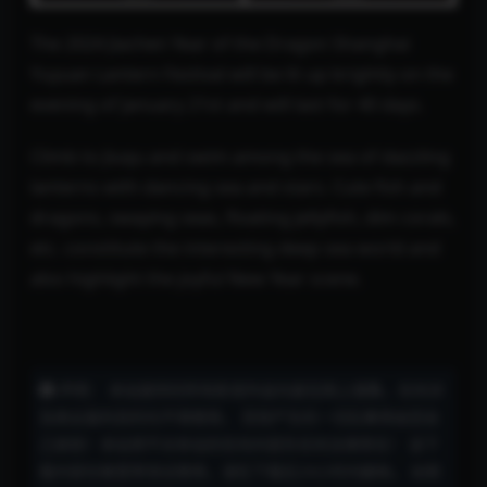
The 2024 Jiachen Year of the Dragon Shanghai
Yuyuan Lantern Festival will be lit up brightly on the
evening of January 21st and will last for 40 days.
Climb to Jiuqu and swim among the sea of dazzling
lanterns with dancing sea and stars. Cute fish and
dragons, swaying seas, floating jellyfish, dim corals,
etc. constitute the interesting deep sea world and
also highlight the joyful New Year scene.
声明： 本站提供的所有影视作品均是在网上搜集，任何涉
及商业盈利目的均不得使用， 否则产生的一切后果将由您自
己承担！本站将不对本站的任何内容负任何法律责任！ 该下
载内容仅做宽带测试使用，请在下载后24小时内删除。 如若