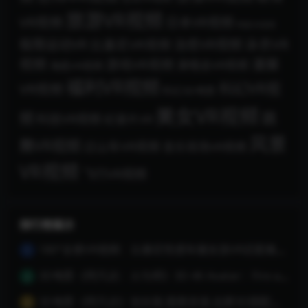
旅游VR视频
VR视频
日本VR视频
明星VR视频
泳衣VR
极限运动VR
比基尼VR视频
治愈VR视频
视频
漫展
游戏VR视频
演唱会VR视频
海底VR视频
福利VR视频
科幻VR视
VR视频
科幻3D电影
美女VR视频
频
跳
科技VR视频
纪录片VR
风景
舞VR视频
过山车VR视频
音乐现场VR视频
VR视频
飞行VR视频
排行榜展示
180°全景VR视频：比基尼性感车展女孩VR近距离观看车展泳衣美女跳舞全景视频 超清8K 1215-08
1
3D电影《阿凡达：火与烬》3D 4K Avatar：Fire and Ash 3D 左右格式 高清4K 电影 下载
2
3D电影《阿凡达》加长版.国英双语.出屏3D国配字幕
3