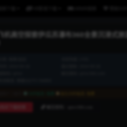
视频下载
VR影视下载
ARMR视频
赞助SVI
升飞机高空探索伊瓜苏瀑布360全景沉浸式旅
分类:
极限/运动
浏览热度: (105)
间: 2024-09-26
最近更新: 2024-09-26
取码: qmvr
解压密码: qmvr360.com
效联系: 客服QQ751166800
通用户:
5金币
SVIP会员:
免费
永久SVIP会员:
免费
购买下载权限
解压密码：qmvr360.com