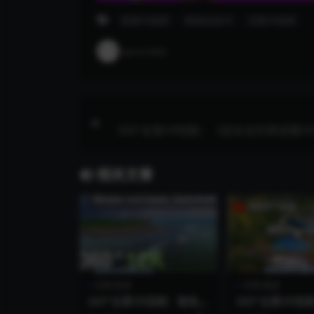
旅游VR视频
极限运动VR
风景VR视频
qmvr360
360°全景VR短剧：《前女友的男闺蜜VR
钱狂人-VR全景电影
相关文章
风景/旅游
风景/旅游
360°全景VR视频：鲸鱼和
360°全景VR视
熊VR俄罗斯白令海东海岸
R Sichuanver