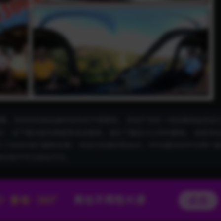
搜集，任何涉及商业盈利目的均不得使用， 否则产生的一切后果将由您自
！ 该下载内容仅做宽带测试使用，请在下载后24小时内删除。 如若本
166800进行删除处理！ 本站为非盈利性站点，VIP功能仅仅作为用户
有内容不作为商业行为。