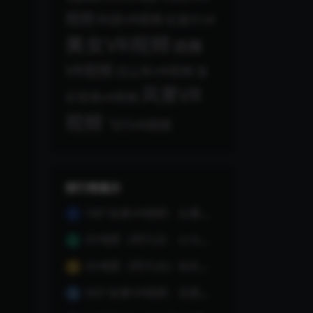
视频
科技VR视频
纪录片VR
美女VR视频
跳舞
VR视频
过山车VR视频
音
风景VR
乐现场VR视频
视频
飞行VR视频
排行榜展示
180°全景VR视频：比基尼性感车展女孩VR近距离观看车展泳衣美女跳舞全景视频 超清8K 1215-08
1
3D电影《阿凡达：火与烬》3D 4K Avatar：Fire and Ash 3D 左右格式 高清4K 电影 下载
2
3D电影《阿凡达》加长版.国英双语.出屏3D国配字幕
3
360°全景VR视频：近距离看美女换装身临其境VR全景美女更衣间换衣服性感韩国女孩少女VR 超清4K 1205-16
4