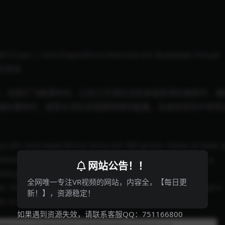
0 Graus | Uma Experiência Imersiva em Realidade Virtual
现实体验
瀑布。当我们飞越瀑布时，让自己沉浸在这段身临其境的旅程中，捕
瀚的瀑布时，感受水流在您周围咆哮的能量。在虚拟现实中享受
çu em uma experiência única em 360 graus. Deixe-se levar 
amos as quedas d’água, capturando a grandiosidade e a
网站公告！！
a energia das águas rugindo ao seu redor enquanto
全网唯一专注VR视频的网站，内容全，【每日更
. Desfrute dessa vista panorâmica em Realidade Virtual e
新！】，资源稳定！
os limites da tela.
如果遇到资源失效，请联系客服QQ：751166800