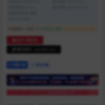
发布时间: 2026-04-12
最近更新: 2026-04-12
网盘提取码: qmvr
解压密码: qmvr360.com
资源失效联系: 客服
QQ751166800
普通用户:
5金币
SVIP会员:
免费
永久SVIP会员:
免费
购买下载权限
解压密码：qmvr360.com
详情介绍
常见问题