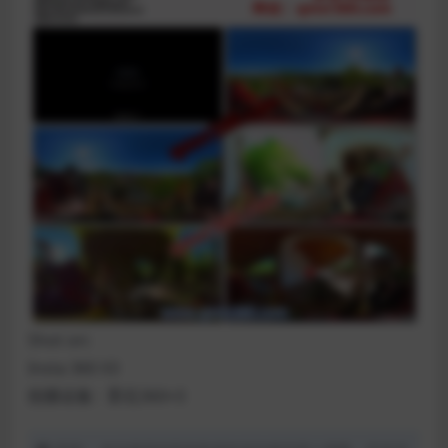
Shot on:
Insta 360 X3
拍摄设备：影石360×3