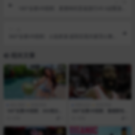
上一篇
180°全景VR视频：麦德林的圣诞游行VR X战警游行
神话和传说 全景360哥伦比亚圣诞节活动 超清8K 0
723-01
下一篇
360°全景VR视频：火焰表演 超现实雨天屋顶火舞：
360° VR 与猩红色黑色 火球表演者火焰舞蹈 超清6K
0729-10
相关文章
美女/福利
表演/其他
极限/运动
表演/其他
180°全景VR视频：36D美女如
360°全景VR视频：詹姆斯哈
何在家制作清爽排毒奶昔 AS
登：当李逵遇上李鬼？NBA篮
6月前
5
3年前
5
MR版 VR全景 超清8K 1217-1
球_超清 4K- 1107-13
3