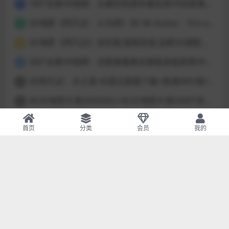
180°全景VR视频：比基尼性感车展女孩VR近距离观看车展泳衣美女跳舞全景视频 超清8K 1215-08
1
3D电影《阿凡达：火与烬》3D 4K Avatar：Fire and Ash 3D 左右格式 高清4K 电影 下载
2
3D电影《阿凡达》加长版.国英双语.出屏3D国配字幕
3
360°全景VR视频：近距离看美女换装身临其境VR全景美女更衣间换衣服性感韩国女孩少女VR 超清4K 1205-16
4
3D阿凡达：水之道 4K蓝光原盘下载+高清MKV版/阿凡达2 3D/ 阿凡达2：水之道3D / Avatar 2 2022 Avatar: The Way of Water 3D
5
4K3D电影片源200000G+4K2D电影片源2000T资源百度网盘下载
6
首页
分类
会员
我的
网站会不定期随机给一些注册用户赠送SVIP会员。
Copyright © 2022
千盟VR
- All rights reserved
粤ICP备36215451号-1
粤公网安备 1856548451