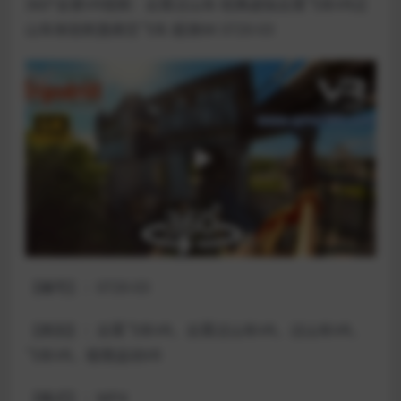
360°全景VR视频：云霄过山车 经典虚拟云霄飞车VR过
山车体验刺激高空飞车 超清6K 0720-03
【编号】：0720-03
【类别】：云霄飞车VR、云霄过山车VR、过山车VR、
飞车VR、极限运动VR
【格式】：MP4