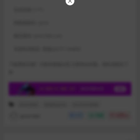
包含资源:
(1个)
网盘提取码:
qmvr
解压密码:
qmvr360.com
资源失效联系:
客服QQ751166800
下载遇到问题？可联系客服反馈 文章来自采集，侵权请联系下
架
8KVR视频
极限运动VR
过山车VR视频
qmvr360
分享
收藏
点赞(
0
)