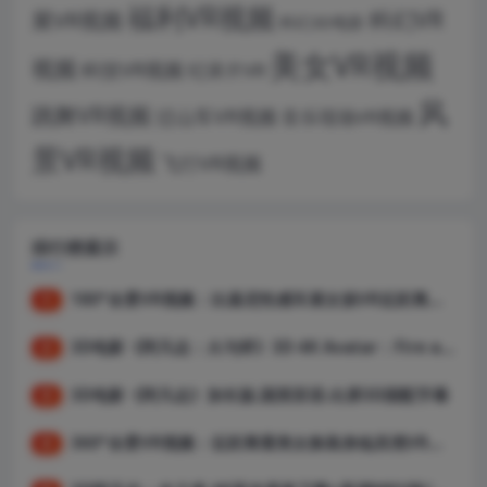
福利VR视频
科幻VR
展VR视频
科幻3D电影
美女VR视频
视频
科技VR视频
纪录片VR
风
跳舞VR视频
过山车VR视频
音乐现场VR视频
景VR视频
飞行VR视频
排行榜展示
180°全景VR视频：比基尼性感车展女孩VR近距离观看车展泳衣美女跳舞全景视频 超清8K 1215-08
1
3D电影《阿凡达：火与烬》3D 4K Avatar：Fire and Ash 3D 左右格式 高清4K 电影 下载
2
3D电影《阿凡达》加长版.国英双语.出屏3D国配字幕
3
360°全景VR视频：近距离看美女换装身临其境VR全景美女更衣间换衣服性感韩国女孩少女VR 超清4K 1205-16
4