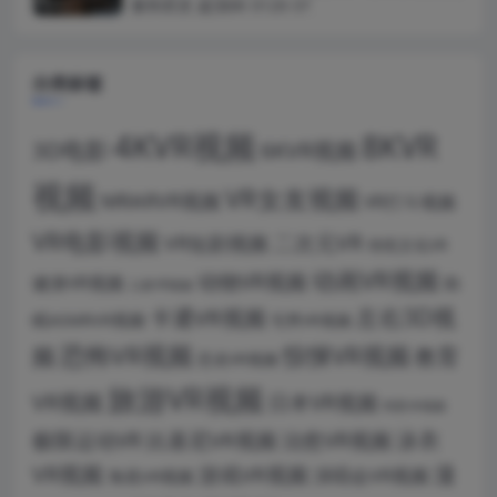
量和邪灵 超清8K 0120-37
分类标签
4KVR视频
8KVR
3D电影
6KVR视频
视频
VR女友视频
MRARVR视频
VR打斗视频
VR电影视频
二次元VR
VR短剧视频
传统文化VR
动画VR视频
动物VR视频
健身VR视频
助
儿童VR视频
卡通VR视频
左右3D视
眠ASMRVR视频
宅男VR视频
恐怖VR视频
惊悚VR视频
频
教育
恐龙VR视频
旅游VR视频
VR视频
日本VR视频
明星VR视频
泳衣
极限运动VR
比基尼VR视频
治愈VR视频
VR视频
漫
游戏VR视频
演唱会VR视频
海底VR视频