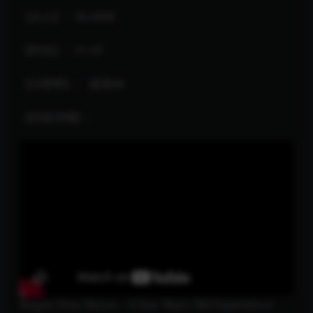
【大小】：96.6MB
【时长】：01:47
【分辨率】： 超清4K
【内容详情】：
Rogue One: Recon – A Star Wars 360 Experience