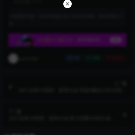
包含资源:
(1个)
下载遇到问题？可联系客服反馈 文章来自采集，侵权请联系下
架
qmvr360
分享
收藏
点赞(
0
)
上一篇
360°全景VR视频：星球大战-驾驶X翼战斗机VR体验
战斗_超清 4K-1115-11
下一篇
360°全景VR视频：星球大战-原力觉醒VR体验 星球
大战Jakku沙漠穿梭360全景_超清 4K-1115-10