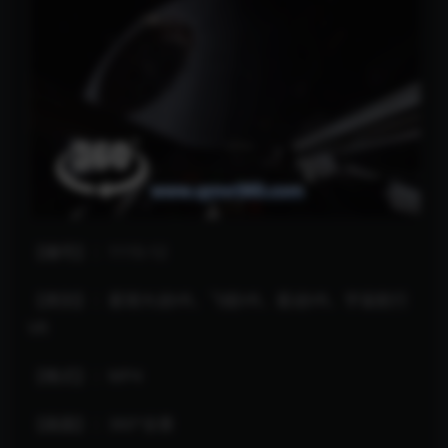
【编号】：1115-12
【类别】：星球大战VR、飞船VR、星战VR、宇宙航行
VR
【格式】：MP4
【画面】：360°全景