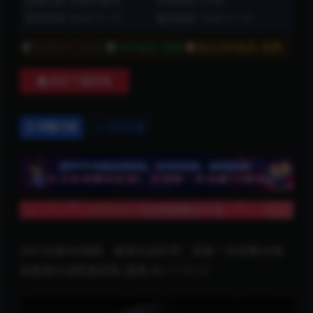
资源分类:
全景VR影视
浏览热度: (194)
发布时间: 2023-11-15
最近更新: 2023-11-15
普通用户:
5金币
SVIP会员:
免费
永久SVIP会员:
免费
购买下载权限
详情介绍
常见问题
360°全景VR视频：星球大战外传：侠盗一号侦察VR体
验星球大战死星初现_超清 4K-1115-12